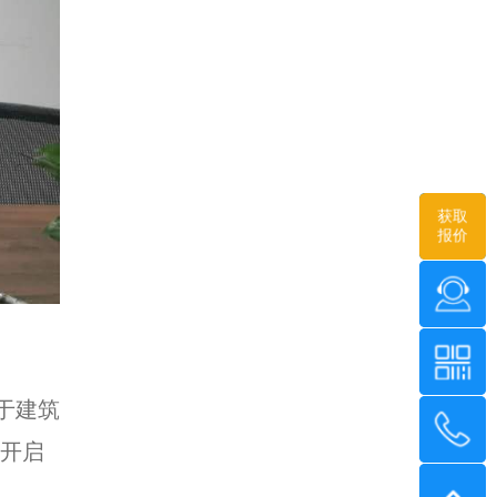
获取
报价
于建筑
式开启