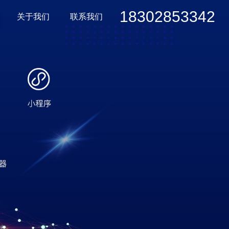
18302853342
关于我们
联系我们