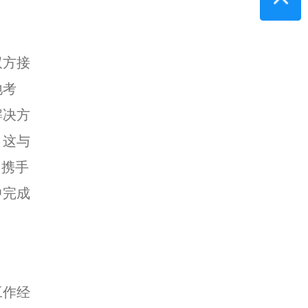
双方接
地考
解决方
，这与
，携手
中完成
工作经