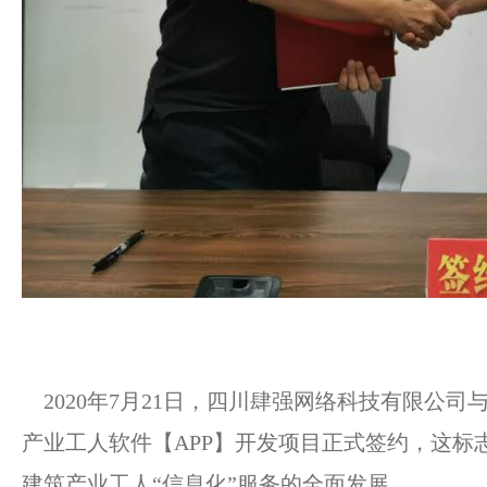
2020年7月21日，四川肆强网络科技有限公
产业工人软件【APP】开发项目正式签约，这
建筑产业工人“信息化”服务的全面发展。