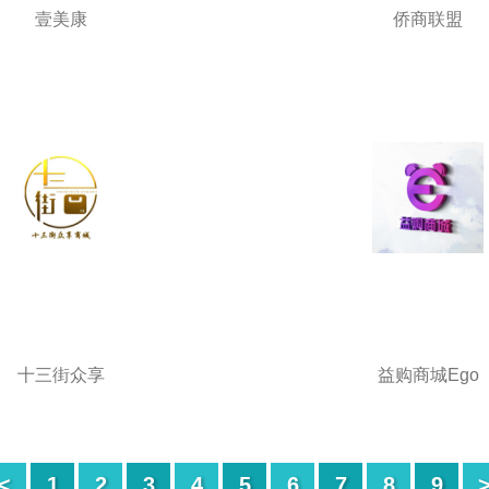
壹美康
侨商联盟
十三街众享
益购商城Ego
<
1
2
3
4
5
6
7
8
9