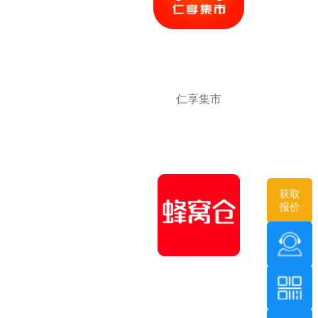
仁享集市
获取
报价